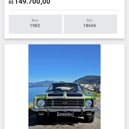
149.700,00
R$
Ano
Km
1982
18606